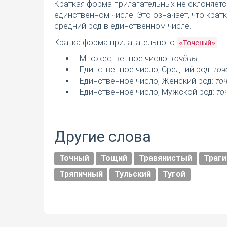
Краткая форма прилагательных не склоняетс
единственном числе. Это означает, что кра
средний род в единственном числе.
Кратка форма прилагательного
:
«Точеный»
Множественное число:
точёны
Единственное число, Средний род:
точ
Единственное число, Женский род:
то
Единственное число, Мужской род:
то
Другие слова
Точный
Тощий
Травянистый
Траги
Тряпичный
Тульский
Тугой