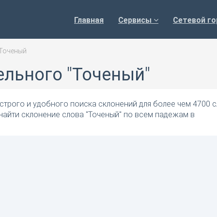
Главная
Сервисы
Сетевой го
Точеный
ельного "Точеный"
трого и удобного поиска склонений для более чем 4700 с
найти склонение слова "Точеный" по всем падежам в