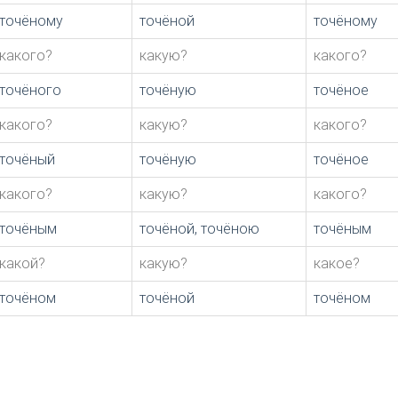
точёному
точёной
точёному
какого?
какую?
какого?
точёного
точёную
точёное
какого?
какую?
какого?
точёный
точёную
точёное
какого?
какую?
какого?
точёным
точёной, точёною
точёным
какой?
какую?
какое?
точёном
точёной
точёном