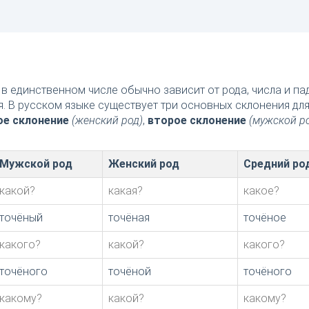
в единственном числе обычно зависит от рода, числа и п
я. В русском языке существует три основных склонения дл
ое склонение
(женский род)
,
второе склонение
(мужской р
Мужской род
Женский род
Средний ро
какой?
какая?
какое?
точёный
точёная
точёное
какого?
какой?
какого?
точёного
точёной
точёного
какому?
какой?
какому?