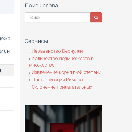
Поиск слова
адежа
Сервисы
я
Неравенство Бернулли
од)
, и
Количество подмножеств в
множестве
д
Извлечение корня n-ой степени
Дзета функция Римана
Склонение прилагательных