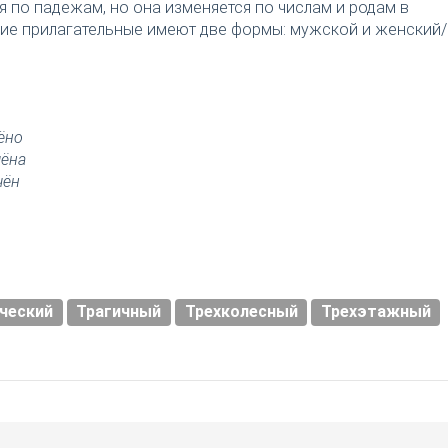
я по падежам, но она изменяется по числам и родам в
ткие прилагательные имеют две формы: мужской и женский/
ёно
чёна
чён
ческий
Трагичный
Трехколесный
Трехэтажный