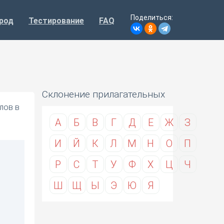
Поделиться:
род
Тестирование
FAQ
Склонение прилагательных
лов в
А
Б
В
Г
Д
Е
Ж
З
И
Й
К
Л
М
Н
О
П
Р
С
Т
У
Ф
Х
Ц
Ч
Ш
Щ
Ы
Э
Ю
Я