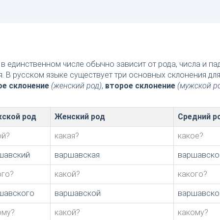
в единственном числе обычно зависит от рода, числа и п
я. В русском языке существует три основных склонения дл
ое склонение
(женский род)
,
второе склонение
(мужской р
ской род
Женский род
Средний р
ой?
какая?
какое?
шавский
варшавская
варшавско
ого?
какой?
какого?
шавского
варшавской
варшавско
ому?
какой?
какому?