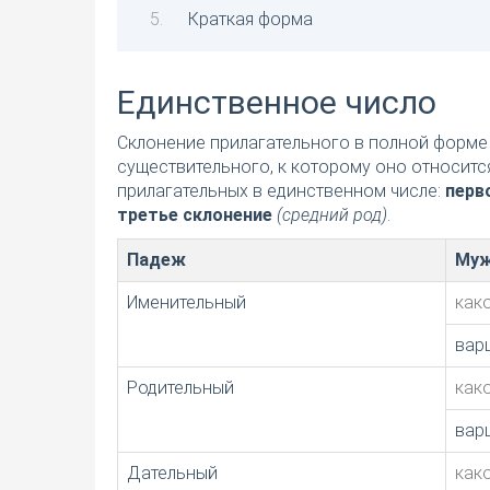
Краткая форма
Единственное число
Склонение прилагательного в полной форме 
существительного, к которому оно относитс
прилагательных в единственном числе:
перв
третье склонение
(средний род)
.
Падеж
Муж
Именительный
как
вар
Родительный
как
вар
Дательный
как