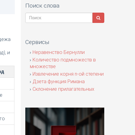
Поиск слова
адежа
Сервисы
я
Неравенство Бернулли
од)
, и
Количество подмножеств в
множестве
од
Извлечение корня n-ой степени
Дзета функция Римана
Склонение прилагательных
е
го