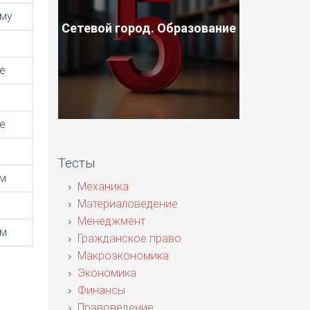
му
Сетевой город. Образование
е
е
Тесты
м
Механика
Материаловедение
Менеджмент
ом
Гражданское право
Макроэкономика
Экономика
Финансы
Правоведение