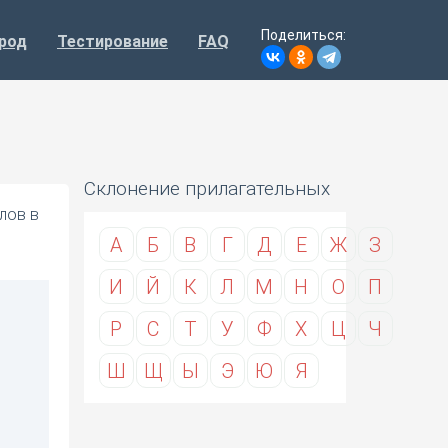
Поделиться:
род
Тестирование
FAQ
Склонение прилагательных
лов в
А
Б
В
Г
Д
Е
Ж
З
И
Й
К
Л
М
Н
О
П
Р
С
Т
У
Ф
Х
Ц
Ч
Ш
Щ
Ы
Э
Ю
Я