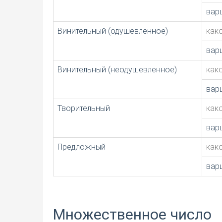
вар
Винительный (одушевленное)
как
вар
Винительный (неодушевленное)
как
вар
Творительный
как
вар
Предложный
как
вар
Множественное число