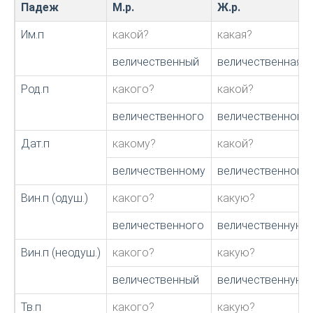
Падеж
М.р.
Ж.р.
Им.п
какой?
какая?
величественный
величественная
Род.п
какого?
какой?
величественного
величественной
Дат.п
какому?
какой?
величественному
величественной
Вин.п (одуш.)
какого?
какую?
величественного
величественную
Вин.п (неодуш.)
какого?
какую?
величественный
величественную
Тв.п
какого?
какую?