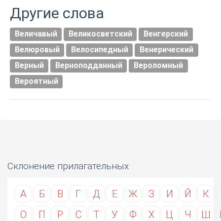
Другие слова
Величавый
Великосветский
Венгерский
Велюровый
Велосипедный
Венерический
Верный
Верноподданный
Вероломный
Вероятный
Склонение прилагательных
А
Б
В
Г
Д
Е
Ж
З
И
Й
К
О
П
Р
С
Т
У
Ф
Х
Ц
Ч
Ш