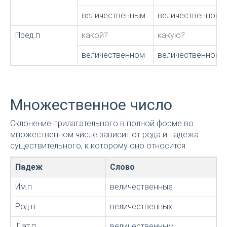
величественным
величественной,
Пред.п
какой?
какую?
величественном
величественной
Множественное число
Склонение прилагательного в полной форме во
множественном числе зависит от рода и падежа
существительного, к которому оно относится:
Падеж
Слово
Им.п
величественные
Род.п
величественных
Дат.п
величественным