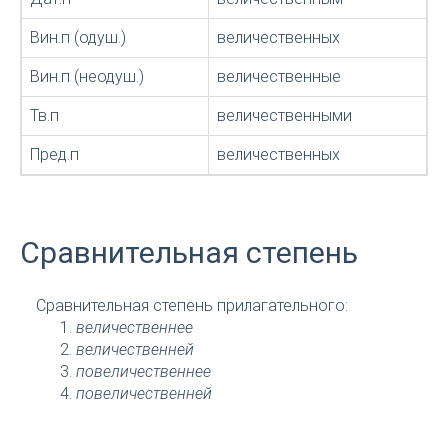
Вин.п (одуш.)
величественных
Вин.п (неодуш.)
величественные
Тв.п
величественными
Пред.п
величественных
Сравнительная степень
Сравнительная степень прилагательного:
величественнее
величественней
повеличественнее
повеличественней