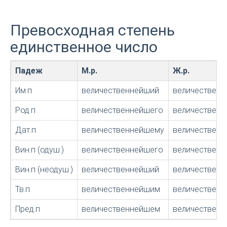
Превосходная степень
единственное число
Падеж
М.р.
Ж.р.
Им.п
величественнейший
величествен
Род.п
величественнейшего
величествен
Дат.п
величественнейшему
величествен
Вин.п (одуш.)
величественнейшего
величествен
Вин.п (неодуш.)
величественнейший
величествен
Тв.п
величественнейшим
величественн
Пред.п
величественнейшем
величествен