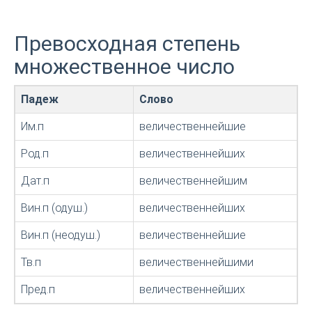
Превосходная степень
множественное число
Падеж
Слово
Им.п
величественнейшие
Род.п
величественнейших
Дат.п
величественнейшим
Вин.п (одуш.)
величественнейших
Вин.п (неодуш.)
величественнейшие
Тв.п
величественнейшими
Пред.п
величественнейших