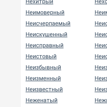
Нехитрый
Нех
Неимоверный
Неи
Неисчерпаемый
Неи
Неискушенный
Неи
Неисправный
Неи
Неистовый
Неи
Неизбывный
Неи
Неизменный
Неи
Неизвестный
Неи
Неженатый
Неж