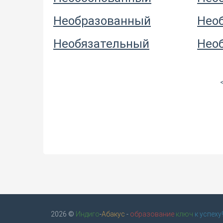
Необразованный
Нео
Необязательный
Нео
2026 ©
Индиго
-
Абакус
-
образование
ключ
к успеху!