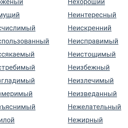
оженый
Нехороший
мущий
Неинтересный
счислимый
Неискренний
спользованный
Неисправимый
ссякаемый
Неистощимый
стребимый
Неизбежный
згладимый
Неизлечимый
змеримый
Неизведанный
зъяснимый
Нежелательный
илой
Нежирный