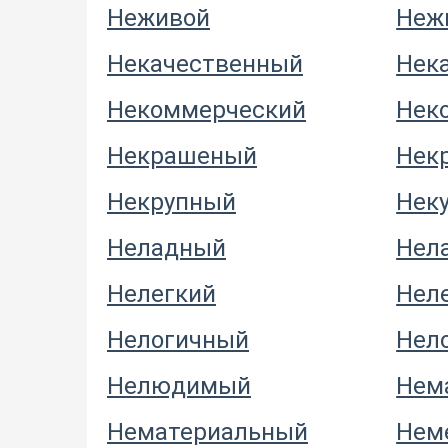
Неживой
Неж
Некачественный
Нек
Некоммерческий
Нек
Некрашеный
Нек
Некрупный
Нек
Неладный
Нел
Нелегкий
Нел
Нелогичный
Нел
Нелюдимый
Нем
Нематериальный
Нем