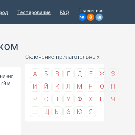
Поделиться:
род
Тестирование
FAQ
ском
Склонение прилагательных
А
Б
В
Г
Д
Е
Ж
З
нения.
ий в
И
Й
К
Л
М
Н
О
П
Р
С
Т
У
Ф
Х
Ц
Ч
х
Ш
Щ
Ы
Э
Ю
Я