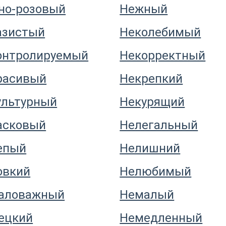
но-розовый
Нежный
азистый
Неколебимый
онтролируемый
Некорректный
расивый
Некрепкий
ультурный
Некурящий
асковый
Нелегальный
епый
Нелишний
овкий
Нелюбимый
аловажный
Немалый
ецкий
Немедленный