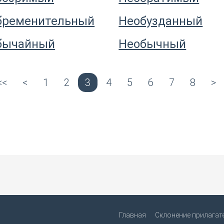
бременительный
Необузданный
бычайный
Необычный
<<
<
1
2
3
4
5
6
7
8
>
Главная
Склонение прилагат