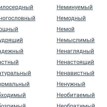
илосердный
Неминуемый
ногословный
Немодный
ощный
Немой
удрящий
Немыслимый
адежный
Ненаглядный
астный
Ненастоящий
атуральный
Ненавистный
ормальный
Ненужный
бходимый
Необитаемый
бозримый
Необратимый