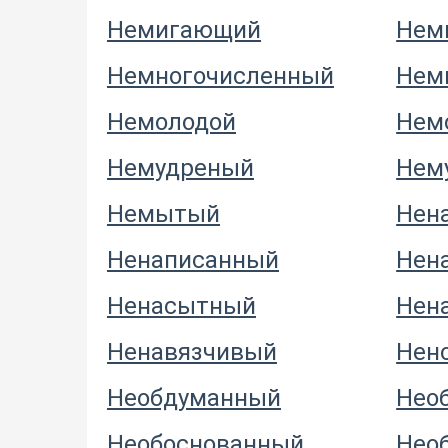
Немигающий
Нем
Немногочисленный
Нем
Немолодой
Нем
Немудреный
Нем
Немытый
Нен
Ненаписанный
Нен
Ненасытный
Нен
Ненавязчивый
Нен
Необдуманный
Нео
Необоснованный
Нео