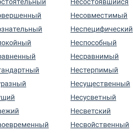
остоятельный
Несостоявшийся
овершенный
Несовместимый
ознательный
Неспецифический
покойный
Неспособный
равненный
Несравнимый
тандартный
Нестерпимый
уразный
Несущественный
ущий
Несусветный
вежий
Несветский
воевременный
Несвойственный