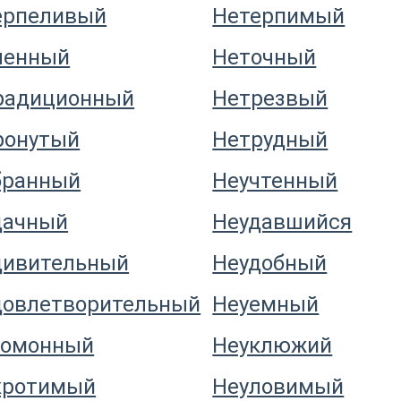
ерпеливый
Нетерпимый
ленный
Неточный
радиционный
Нетрезвый
ронутый
Нетрудный
бранный
Неучтенный
дачный
Неудавшийся
дивительный
Неудобный
довлетворительный
Неуемный
гомонный
Неуклюжий
кротимый
Неуловимый