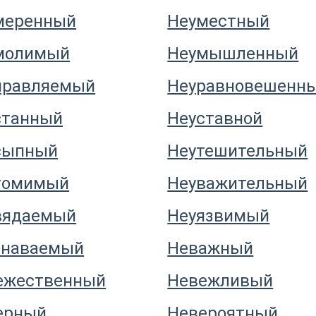
меренный
Неуместный
молимый
Неумышленный
правляемый
Неуравновешенн
станный
Неуставной
сыпный
Неутешительный
томимый
Неуважительный
вядаемый
Неуязвимый
знаваемый
Неважный
ежественный
Невежливый
ерный
Невероятный