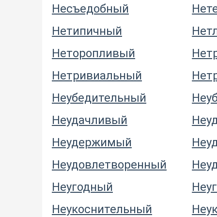
Несъедобный
Нет
Нетипичный
Нет
Неторопливый
Нет
Нетривиальный
Нет
Неубедительный
Неу
Неудачливый
Неу
Неудержимый
Неу
Неудовлетворенный
Неу
Неугодный
Неу
Неукоснительный
Неу