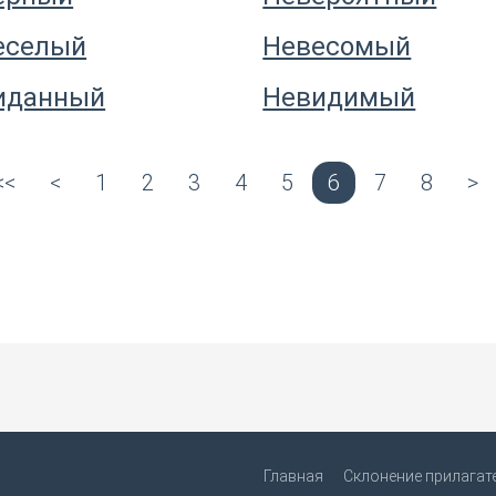
еселый
Невесомый
иданный
Невидимый
<<
<
1
2
3
4
5
6
7
8
>
Главная
Склонение прилагат