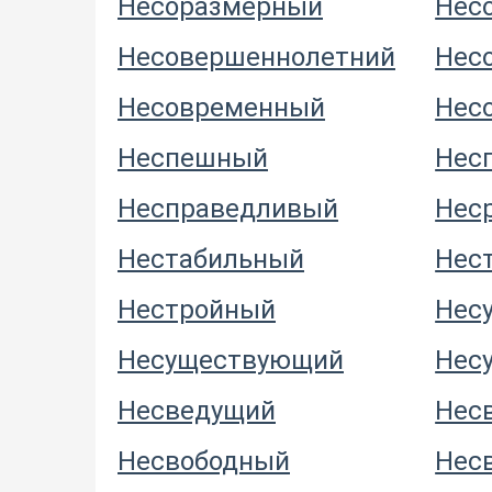
Несоразмерный
Нес
Несовершеннолетний
Нес
Несовременный
Нес
Неспешный
Нес
Несправедливый
Нес
Нестабильный
Нес
Нестройный
Нес
Несуществующий
Нес
Несведущий
Нес
Несвободный
Нес