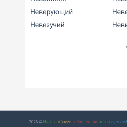
Неверующий
Нев
Невезучий
Нев
2026 ©
Индиго
-
Абакус
-
образование
ключ
к успеху!