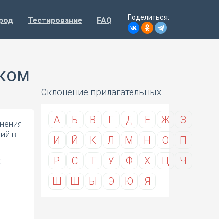
Поделиться:
род
Тестирование
FAQ
ском
Склонение прилагательных
А
Б
В
Г
Д
Е
Ж
З
нения.
ий в
И
Й
К
Л
М
Н
О
П
Р
С
Т
У
Ф
Х
Ц
Ч
х
Ш
Щ
Ы
Э
Ю
Я