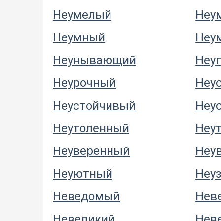
Неумелый
Неу
Неумный
Неу
Неунывающий
Неу
Неурочный
Неу
Неустойчивый
Неу
Неутоленный
Неу
Неуверенный
Неу
Неуютный
Неу
Неведомый
Нев
Невеликий
Нев