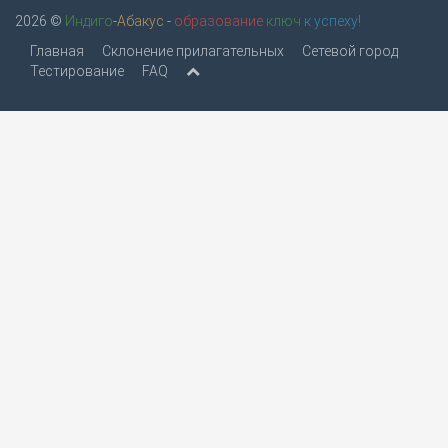
2026 ©
Индиго
-
Абакус
-
образование
ключ
к успеху!
Главная
Склонение прилагательных
Сетевой город
Тестирование
FAQ