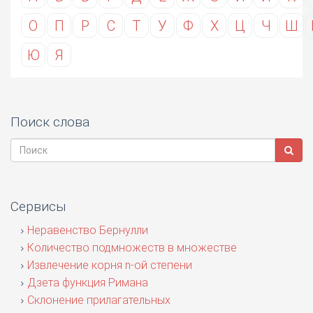
О
П
Р
С
Т
У
Ф
Х
Ц
Ч
Ш
Ю
Я
Поиск слова
Сервисы
Неравенство Бернулли
Количество подмножеств в множестве
Извлечение корня n-ой степени
Дзета функция Римана
Склонение прилагательных