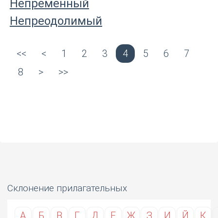
Непременный
Непреодолимый
<<
<
1
2
3
4
5
6
7
8
>
>>
Склонение прилагательных
А
Б
В
Г
Д
Е
Ж
З
И
Й
К