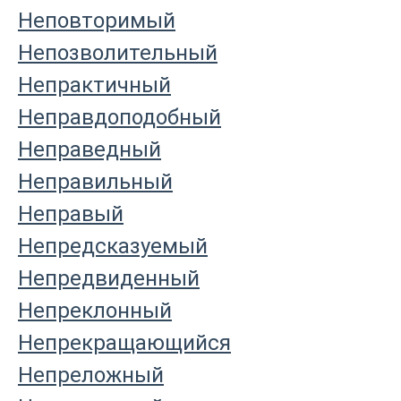
Неповторимый
Непозволительный
Непрактичный
Неправдоподобный
Неправедный
Неправильный
Неправый
Непредсказуемый
Непредвиденный
Непреклонный
Непрекращающийся
Непреложный