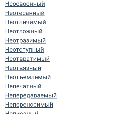
Неосвоенный
Неотесанный
Неотличимый
Неотложный
Неотразимый
Неотступный
Неотвратимый
Неотвязный
Неотъемлемый
Непечатный
Непередаваемый
Непереносимый
Неписаный