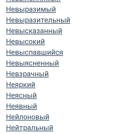
Невыразимый
Невыразительный
Невысказанный
Невысокий
Невыспавшийся
Невыясненный
Невзрачный
Неяркий
Неясный
Неявный
Нейлоновый
Нейтральный