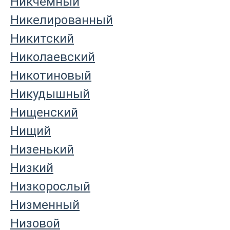
Никчемный
Никелированный
Никитский
Николаевский
Никотиновый
Никудышный
Нищенский
Нищий
Низенький
Низкий
Низкорослый
Низменный
Низовой