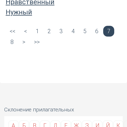
Нравственный
Нужный
<<
<
1
2
3
4
5
6
7
8
>
>>
Склонение прилагательных
А
Б
В
Г
Д
Е
Ж
З
И
Й
К