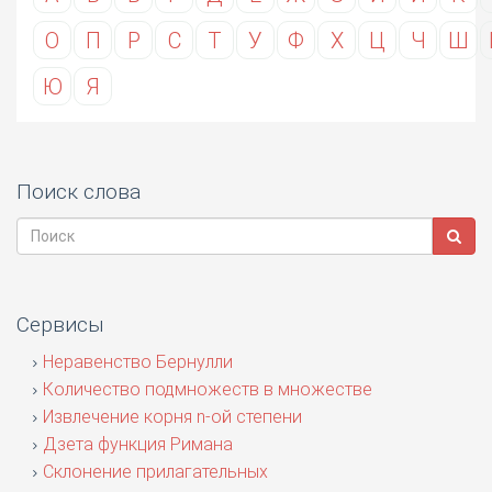
О
П
Р
С
Т
У
Ф
Х
Ц
Ч
Ш
Ю
Я
Поиск слова
Сервисы
Неравенство Бернулли
Количество подмножеств в множестве
Извлечение корня n-ой степени
Дзета функция Римана
Склонение прилагательных