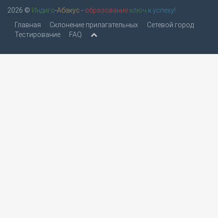
2026 ©
Индиго
-
Абакус
-
образование
ключ
к успеху!
Главная
Склонение прилагательных
Сетевой город
Тестирование
FAQ