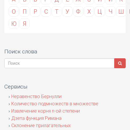
О
П
Р
С
Т
У
Ф
Х
Ц
Ч
Ш
Ю
Я
Поиск слова
Сервисы
Неравенство Бернулли
Количество подмножеств в множестве
Извлечение корня n-ой степени
Дзета функция Римана
Склонение прилагательных