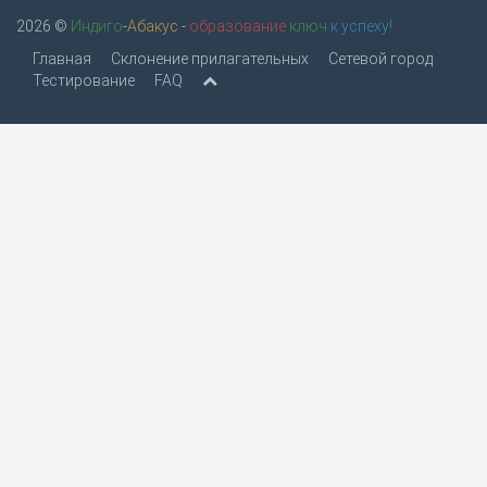
2026 ©
Индиго
-
Абакус
-
образование
ключ
к успеху!
Главная
Склонение прилагательных
Сетевой город
Тестирование
FAQ