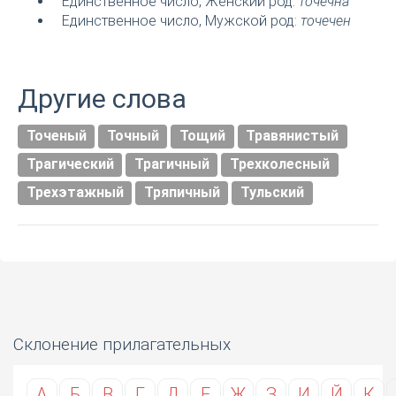
Единственное число, Женский род:
точечна
Единственное число, Мужской род:
точечен
Другие слова
Точеный
Точный
Тощий
Травянистый
Трагический
Трагичный
Трехколесный
Трехэтажный
Тряпичный
Тульский
Склонение прилагательных
А
Б
В
Г
Д
Е
Ж
З
И
Й
К