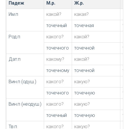
Падеж
М.р.
Ж.р.
С.р
Им.п
какой?
какая?
ка
точечный
точечная
то
Род.п
какого?
какой?
ка
точечного
точечной
то
Дат.п
какому?
какой?
ка
точечному
точечной
то
Вин.п (одуш.)
какого?
какую?
ка
точечного
точечную
то
Вин.п (неодуш.)
какого?
какую?
ка
точечный
точечную
то
Тв.п
какого?
какую?
ка