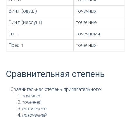
Вин.п (одуш.)
точечных
Вин.п (неодуш.)
точечные
Тв.п
точечными
Пред.п
точечных
Сравнительная степень
Сравнительная степень прилагательного:
точечнее
точечней
поточечнее
поточечней