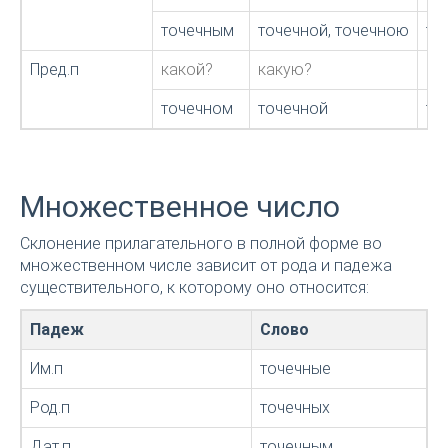
точечным
точечной, точечною
то
Пред.п
какой?
какую?
ка
точечном
точечной
то
Множественное число
Склонение прилагательного в полной форме во
множественном числе зависит от рода и падежа
существительного, к которому оно относится:
Падеж
Слово
Им.п
точечные
Род.п
точечных
Дат.п
точечным