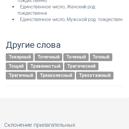
тождественно
Единственное число, Женский род:
тождественна
Единственное число, Мужской род:
тождествен
Другие слова
Токарный
Точечный
Точеный
Точный
Тощий
Травянистый
Трагический
Трагичный
Трехколесный
Трехэтажный
Склонение прилагательных