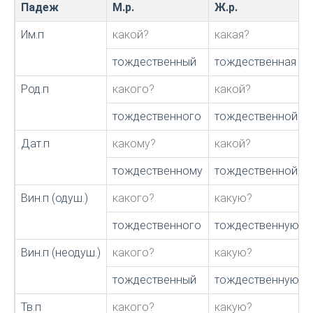
Падеж
М.р.
Ж.р.
Им.п
какой?
какая?
тождественный
тождественная
Род.п
какого?
какой?
тождественного
тождественной
Дат.п
какому?
какой?
тождественному
тождественной
Вин.п (одуш.)
какого?
какую?
тождественного
тождественную
Вин.п (неодуш.)
какого?
какую?
тождественный
тождественную
Тв.п
какого?
какую?