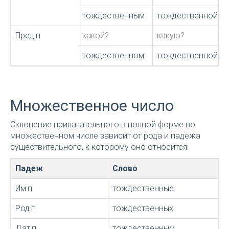
тождественным
тождественной, 
Пред.п
какой?
какую?
тождественном
тождественной
Множественное число
Склонение прилагательного в полной форме во
множественном числе зависит от рода и падежа
существительного, к которому оно относится:
Падеж
Слово
Им.п
тождественные
Род.п
тождественных
Дат.п
тождественным