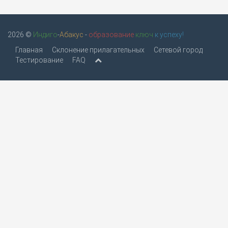
2026 ©
Индиго
-
Абакус
-
образование
ключ
к успеху!
Главная
Склонение прилагательных
Сетевой город
Тестирование
FAQ