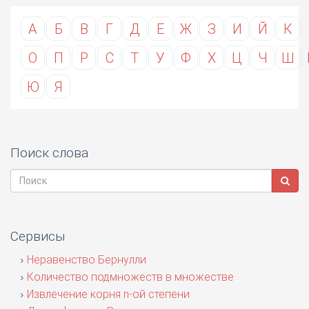
А
Б
В
Г
Д
Е
Ж
З
И
Й
К
О
П
Р
С
Т
У
Ф
Х
Ц
Ч
Ш
Ю
Я
Поиск слова
Сервисы
Неравенство Бернулли
Количество подмножеств в множестве
Извлечение корня n-ой степени