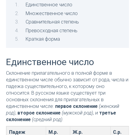
Единственное число
Множественное число
Сравнительная степень
Превосходная степень
Краткая форма
Единственное число
Склонение прилагательного в полной форме в
единственном числе обычно зависит от рода, числа и
падежа существительного, к которому оно
относится. В русском языке существует три
основных склонения для прилагательных в
единственном числе:
первое склонение
(женский
род)
,
второе склонение
(мужской род)
, и
третье
склонение
(средний род)
.
Падеж
М.р.
Ж.р.
С.р.