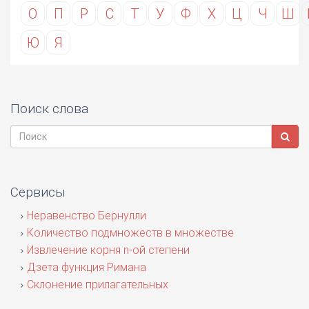
О
П
Р
С
Т
У
Ф
Х
Ц
Ч
Ш
Ю
Я
Поиск слова
Сервисы
Неравенство Бернулли
Количество подмножеств в множестве
Извлечение корня n-ой степени
Дзета функция Римана
Склонение прилагательных