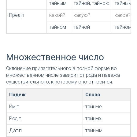
тайным
тайной, тайною
тайным
Пред.п
какой?
какую?
какое?
тайном
тайной
тайном
Множественное число
Склонение прилагательного в полной форме во
множественном числе зависит от рода и падежа
существительного, к которому оно относится:
Падеж
Слово
Им.п
тайные
Род.п
тайных
Дат.п
тайным