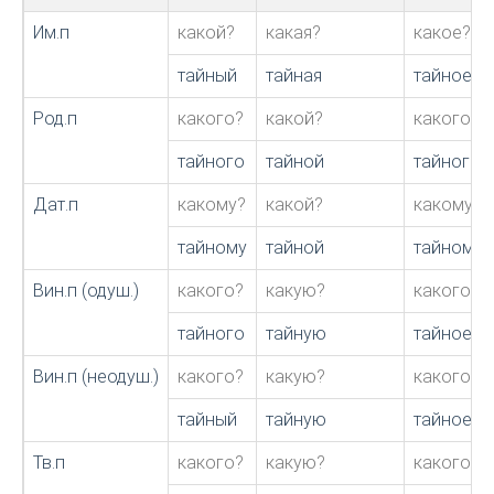
Им.п
какой?
какая?
какое?
тайный
тайная
тайное
Род.п
какого?
какой?
какого?
тайного
тайной
тайного
Дат.п
какому?
какой?
какому?
тайному
тайной
тайному
Вин.п (одуш.)
какого?
какую?
какого?
тайного
тайную
тайное
Вин.п (неодуш.)
какого?
какую?
какого?
тайный
тайную
тайное
Тв.п
какого?
какую?
какого?