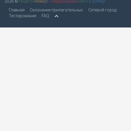
2026 ©
Индиго
-
Абакус
-
образование
ключ
к успеху!
Главная
Склонение прилагательных
Сетевой город
Тестирование
FAQ