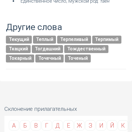
Единственное число, Мужской род:
таен
Другие слова
Текущий
Теплый
Терпеливый
Терпимый
Ткацкий
Тогдашний
Тождественный
Токарный
Точечный
Точеный
Склонение прилагательных
А
Б
В
Г
Д
Е
Ж
З
И
Й
К