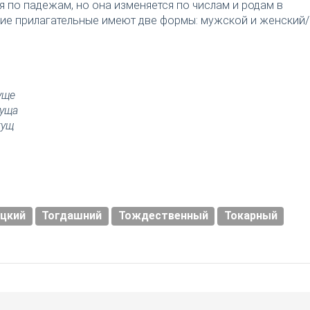
я по падежам, но она изменяется по числам и родам в
ткие прилагательные имеют две формы: мужской и женский/
уще
куща
кущ
ацкий
Тогдашний
Тождественный
Токарный