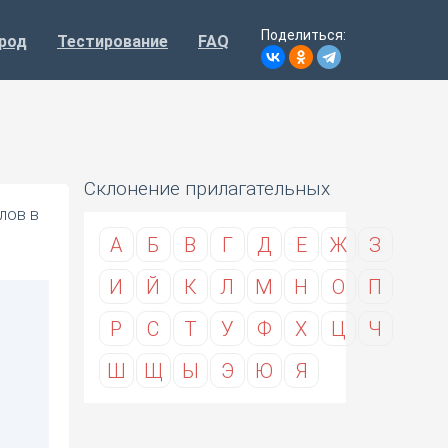
Поделиться:
род
Тестирование
FAQ
Склонение прилагательных
лов в
А
Б
В
Г
Д
Е
Ж
З
И
Й
К
Л
М
Н
О
П
Р
С
Т
У
Ф
Х
Ц
Ч
Ш
Щ
Ы
Э
Ю
Я