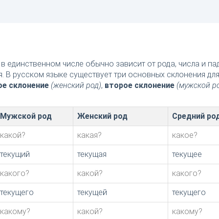
в единственном числе обычно зависит от рода, числа и п
я. В русском языке существует три основных склонения дл
ое склонение
(женский род)
,
второе склонение
(мужской р
Мужской род
Женский род
Средний ро
какой?
какая?
какое?
текущий
текущая
текущее
какого?
какой?
какого?
текущего
текущей
текущего
какому?
какой?
какому?