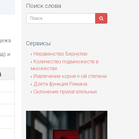
Поиск слова
адежа
Сервисы
я
Неравенство Бернулли
од)
, и
Количество подмножеств в
множестве
д
Извлечение корня n-ой степени
Дзета функция Римана
Склонение прилагательных