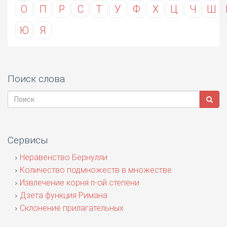
О
П
Р
С
Т
У
Ф
Х
Ц
Ч
Ш
Ю
Я
Поиск слова
Сервисы
Неравенство Бернулли
Количество подмножеств в множестве
Извлечение корня n-ой степени
Дзета функция Римана
Склонение прилагательных