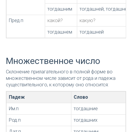
тогдашним
тогдашней, тогдашнею
Пред.п
какой?
какую?
тогдашнем
тогдашней
Множественное число
Склонение прилагательного в полной форме во
множественном числе зависит от рода и падежа
существительного, к которому оно относится:
Падеж
Слово
Им.п
тогдашние
Род.п
тогдашних
Дат.п
тогдашним