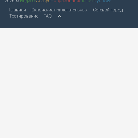
2026 ©
Индиго
-
Абакус
-
образование
ключ
к успеху!
Главная
Склонение прилагательных
Сетевой город
Тестирование
FAQ