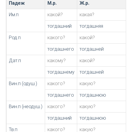
Падеж
М.р.
Ж.р.
Им.п
какой?
какая?
тогдашний
тогдашняя
Род.п
какого?
какой?
тогдашнего
тогдашней
Дат.п
какому?
какой?
тогдашнему
тогдашней
Вин.п (одуш.)
какого?
какую?
тогдашнего
тогдашнюю
Вин.п (неодуш.)
какого?
какую?
тогдашний
тогдашнюю
Тв.п
какого?
какую?