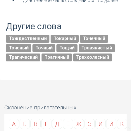
Единственное число, Средний род:
тогдашне
Другие слова
Тождественный
Токарный
Точечный
Точеный
Точный
Тощий
Травянистый
Трагический
Трагичный
Трехколесный
Склонение прилагательных
А
Б
В
Г
Д
Е
Ж
З
И
Й
К