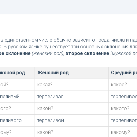
в единственном числе обычно зависит от рода, числа и п
я. В русском языке существует три основных склонения дл
ое склонение
(женский род)
,
второе склонение
(мужской р
жской род
Женский род
Средний р
кой?
какая?
какое?
рпеливый
терпеливая
терпеливо
кого?
какой?
какого?
рпеливого
терпеливой
терпеливо
кому?
какой?
какому?