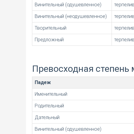
Винительный (одушевленное)
терпели
Винительный (неодушевленное)
терпели
Творительный
терпели
Предложный
терпели
Превосходная степень 
Падеж
Именительный
Родительный
Дательный
Винительный (одушевленное)