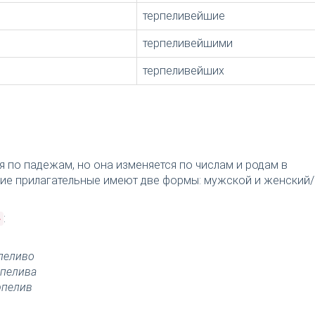
терпеливейшие
терпеливейшими
терпеливейших
я по падежам, но она изменяется по числам и родам в
ткие прилагательные имеют две формы: мужской и женский/
:
»
пеливо
рпелива
рпелив