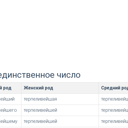
единственное число
й род
Женский род
Средний ро
вейший
терпеливейшая
терпеливей
вейшего
терпеливейшей
терпеливей
вейшему
терпеливейшей
терпеливей