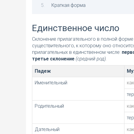
Краткая форма
Единственное число
Склонение прилагательного в полной форме 
существительного, к которому оно относитс
прилагательных в единственном числе:
перв
третье склонение
(средний род)
.
Падеж
Му
Именительный
ка
те
Родительный
ка
те
Дательный
ка