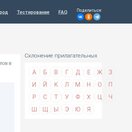
Поделиться:
род
Тестирование
FAQ
Склонение прилагательных
лов в
А
Б
В
Г
Д
Е
Ж
З
И
Й
К
Л
М
Н
О
П
Р
С
Т
У
Ф
Х
Ц
Ч
Ш
Щ
Ы
Э
Ю
Я