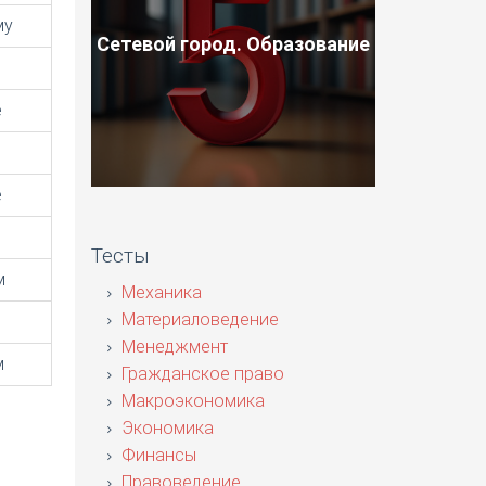
му
Сетевой город. Образование
е
е
Тесты
м
Механика
Материаловедение
Менеджмент
м
Гражданское право
Макроэкономика
Экономика
Финансы
Правоведение