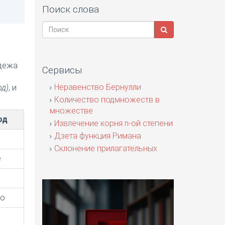
Поиск слова
адежа
Сервисы
я
Неравенство Бернулли
од)
, и
Количество подмножеств в
множестве
од
Извлечение корня n-ой степени
Дзета функция Римана
Склонение прилагательных
е
го