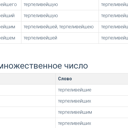
вейшего
терпеливейшую
терпеливей
вейший
терпеливейшую
терпеливей
вейшим
терпеливейшей, терпеливейшею
терпеливей
вейшем
терпеливейшей
терпеливей
множественное число
Слово
терпеливейшие
терпеливейших
терпеливейшим
терпеливейших