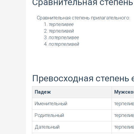
Сравнительная степень
Сравнительная степень прилагательного:
терпеливее
терпеливей
потерпеливее
потерпеливей
Превосходная степень 
Падеж
Мужско
Именительный
терпели
Родительный
терпели
Дательный
терпели