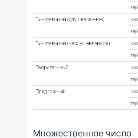
те
Винительный (одушевленное)
ка
те
Винительный (неодушевленное)
ка
те
Творительный
ка
те
Предложный
ка
те
Множественное число